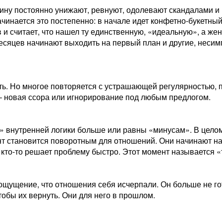
ину постоянно унижают, ревнуют, одолевают скандалами и
Начинается это постепенно: в начале идет конфетно-букетны
 и считает, что нашел ту единственную, «идеальную», а же
месяцев начинают выходить на первый план и другие, неси
ть. Но многое повторяется с устрашающей регулярностью, 
– новая ссора или игнорирование под любым предлогом.
 внутренней логики больше или равны «минусам». В целом
нт становится поворотным для отношений. Они начинают на
а кто-то решает проблему быстро. Этот момент называется 
 ощущение, что отношения себя исчерпали. Он больше не го
чтобы их вернуть. Они для него в прошлом.